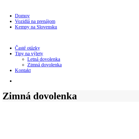
Domov
Vozidlá na prenájom
Kempy na Slovensku
Časté otázky
Tipy na výlety
Letná dovolenka
Zimná dovolenka
Kontakt
Zimná dovolenka