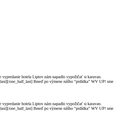
le vypredanie hotela Liptov nám napadlo vypožičať si karavan.
lf_last][/one_half_last] Ihneď po výmene nášho “prdídka” WV UP! sme
le vypredanie hotela Liptov nám napadlo vypožičať si karavan.
lf_last][/one_half_last] Ihneď po výmene nášho “prdídka” WV UP! sme