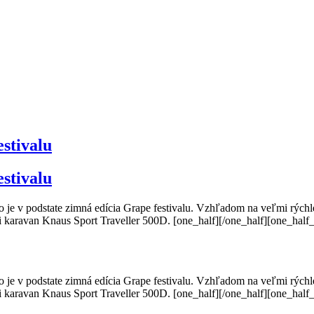
stivalu
stivalu
čo je v podstate zimná edícia Grape festivalu. Vzhľadom na veľmi rých
li karavan Knaus Sport Traveller 500D. [one_half][/one_half][one_ha
čo je v podstate zimná edícia Grape festivalu. Vzhľadom na veľmi rých
li karavan Knaus Sport Traveller 500D. [one_half][/one_half][one_ha